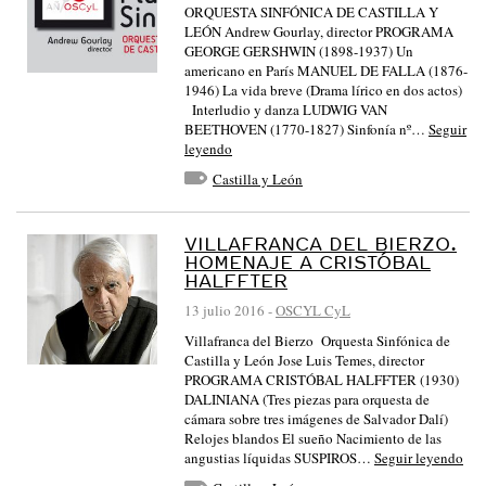
ORQUESTA SINFÓNICA DE CASTILLA Y
LEÓN Andrew Gourlay, director PROGRAMA
GEORGE GERSHWIN (1898-1937) Un
americano en París MANUEL DE FALLA (1876-
1946) La vida breve (Drama lírico en dos actos)
Interludio y danza LUDWIG VAN
BEETHOVEN (1770-1827) Sinfonía nº…
Seguir
leyendo
Castilla y León
VILLAFRANCA DEL BIERZO.
HOMENAJE A CRISTÓBAL
HALFFTER
13 julio 2016
-
OSCYL CyL
Villafranca del Bierzo Orquesta Sinfónica de
Castilla y León Jose Luis Temes, director
PROGRAMA CRISTÓBAL HALFFTER (1930)
DALINIANA (Tres piezas para orquesta de
cámara sobre tres imágenes de Salvador Dalí)
Relojes blandos El sueño Nacimiento de las
angustias líquidas SUSPIROS…
Seguir leyendo