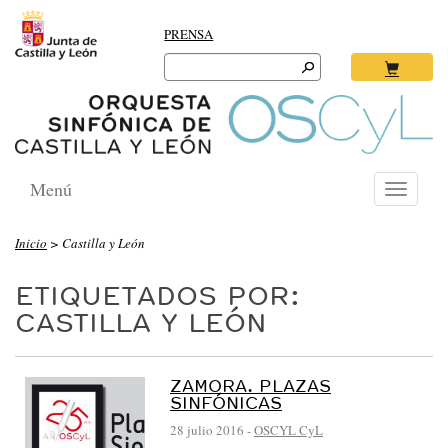
PRENSA
Search
for:
Ok
Menú
Toggle
navigati
Inicio
>
Castilla y León
ETIQUETADOS POR:
CASTILLA Y LEÓN
ZAMORA. PLAZAS
SINFÓNICAS
28 julio 2016
-
OSCYL CyL