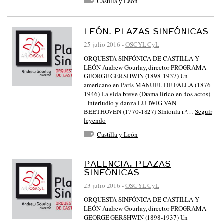
Castilla y León
LEÓN. PLAZAS SINFÓNICAS
25 julio 2016
-
OSCYL CyL
ORQUESTA SINFÓNICA DE CASTILLA Y
LEÓN Andrew Gourlay, director PROGRAMA
GEORGE GERSHWIN (1898-1937) Un
americano en París MANUEL DE FALLA (1876-
1946) La vida breve (Drama lírico en dos actos)
Interludio y danza LUDWIG VAN
BEETHOVEN (1770-1827) Sinfonía nº…
Seguir
leyendo
Castilla y León
PALENCIA. PLAZAS
SINFÓNICAS
23 julio 2016
-
OSCYL CyL
ORQUESTA SINFÓNICA DE CASTILLA Y
LEÓN Andrew Gourlay, director PROGRAMA
GEORGE GERSHWIN (1898-1937) Un