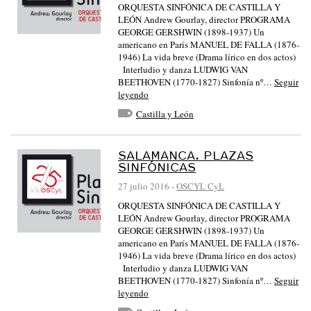
ORQUESTA SINFÓNICA DE CASTILLA Y
LEÓN Andrew Gourlay, director PROGRAMA
GEORGE GERSHWIN (1898-1937) Un
americano en París MANUEL DE FALLA (1876-
1946) La vida breve (Drama lírico en dos actos)
Interludio y danza LUDWIG VAN
BEETHOVEN (1770-1827) Sinfonía nº…
Seguir
leyendo
Castilla y León
SALAMANCA. PLAZAS
SINFÓNICAS
27 julio 2016
-
OSCYL CyL
ORQUESTA SINFÓNICA DE CASTILLA Y
LEÓN Andrew Gourlay, director PROGRAMA
GEORGE GERSHWIN (1898-1937) Un
americano en París MANUEL DE FALLA (1876-
1946) La vida breve (Drama lírico en dos actos)
Interludio y danza LUDWIG VAN
BEETHOVEN (1770-1827) Sinfonía nº…
Seguir
leyendo