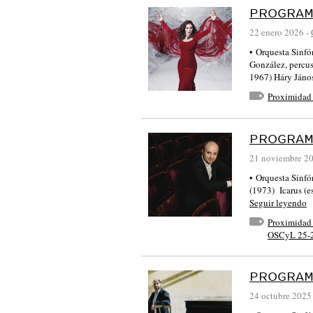
PROGRAM
22 enero 2026
-
• Orquesta Sinfó
González, perc
1967) Háry Ján
Proximidad
PROGRAM
21 noviembre 2
• Orquesta Sin
(1973) Icarus (
Seguir leyendo
Proximidad
OSCyL 25-
PROGRAM
24 octubre 2025