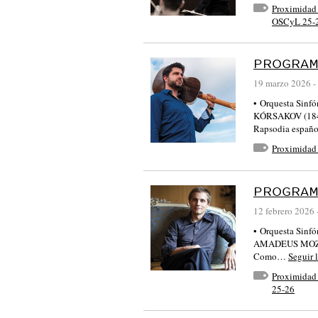
Proximidad
OSCyL 25-
PROGRAM
19 marzo 2026
-
• Orquesta Sinf
KÓRSAKOV (1844
Rapsodia espa
Proximidad
PROGRAM
12 febrero 2026
• Orquesta Sinf
AMADEUS MOZART
Como…
Seguir 
Proximidad 
25-26