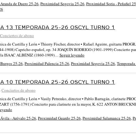
 Aranda de Duero 25-26
,
Proximidad Segovia 25-26
,
Proximidad Soria - Peñafiel 2
26
A 13 TEMPORADA 25-26 OSCYL TURNO 1
Conciertos de abono
ónica de Castilla y León • Thierry Fischer, director • Rafael Aguirre, guitarr
-1908) Capricho español, op. 34 JOAQUÍN RODRIGO (1901-1999) Concierto pa
ñola ISAAC ALBÉNIZ (1860-1909)…
Seguir leyendo
 Burgos 25-26
,
Proximidad Palencia 25-26
,
Proximidad Segovia 25-26
,
Temporada
A 10 TEMPORADA 25-26 OSCYL TURNO 1
-
Conciertos de abono
ónica de Castilla y León • Vasily Petrenko, director • Pablo Barragán, clari
 (1756-1791) Concierto para clarinete en la mayor, K. 622 ANTON BRUCKNER (
leyendo
Ávila - Arévalo 25-26
,
Proximidad Guardo 25-26
,
Proximidad Salamanca 25-26
,
P