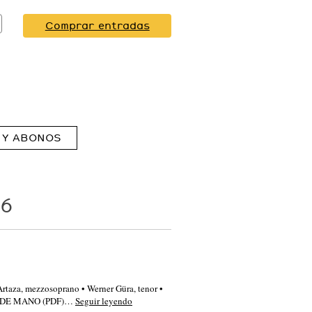
Comprar entradas
 Y ABONOS
26
 Artaza, mezzosoprano • Werner Güra, tenor •
MA DE MANO (PDF)…
Seguir leyendo