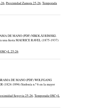
5-26
,
Proximidad Zamora 25-26
,
Temporada
a PROGRAMA DE MANO (PDF) NIKOLÁI RIMSKI-
ra una fiesta MAURICE RAVEL (1875-1937)
 OSCyL 25-26
nete PROGRAMA DE MANO (PDF) WOLFGANG
1824-1896) Sinfonía n.º 6 en la mayor
roximidad Segovia 25-26
,
Temporada OSCyL