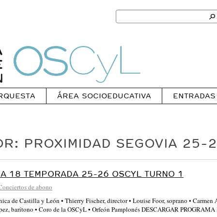
Search
for:
Ok
Oscyl
RQUESTA
ÁREA SOCIOEDUCATIVA
ENTRADAS
R: PROXIMIDAD SEGOVIA 25-
A 18 TEMPORADA 25-26 OSCYL TURNO 1
Conciertos de abono
nica de Castilla y León • Thierry Fischer, director • Louise Foor, soprano • Carmen
ópez, barítono • Coro de la OSCyL • Orfeón Pamplonés DESCARGAR PROGRA