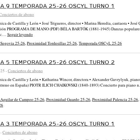
A 9 TEMPORADA 25-26 OSCYL TURNO 1
Conciertos de abono
nica de Castilla y León • José Trigueros, director • Marina Heredia, cantaora • Jos
usión PROGRAMA DE MANO (PDF) BÉLA BARTÓK (1881-1945) Danzas populares
os:…
Seguir leyendo
 Segovia 25-26
,
Proximidad Tordesillas 25-26
,
Temporada OSCyL 25-26
A 5 TEMPORADA 25-26 OSCYL TURNO 2
025
-
Conciertos de abono
fónica de Castilla y León • Katharina Wincor, directora • Alexander Gavryl
estreno en España) PIOTR ILICH CHAIKOVSKI (1840-1893) Concierto para piano n
 Aguilar de Campoo 25-26
,
Proximidad Guardo 25-26
,
Proximidad Palencia 25-26
,
26
A 3 TEMPORADA 25-26 OSCYL TURNO 1
-
Conciertos de abono