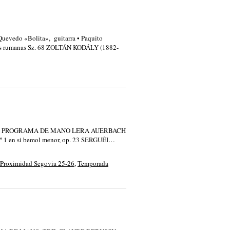
é Quevedo «Bolita», guitarra • Paquito
 rumanas Sz. 68 ZOLTÁN KODÁLY (1882-
yuk, piano PROGRAMA DE MANO LERA AUERBACH
.º 1 en si bemol menor, op. 23 SERGUÉI…
Proximidad Segovia 25-26
,
Temporada