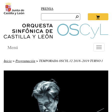
PRENSA
Search
for:
Ok
Menú
Toggle
navigati
Inicio
>
Programación
> TEMPORADA OSCYL 12 2018–2019 TURNO 1