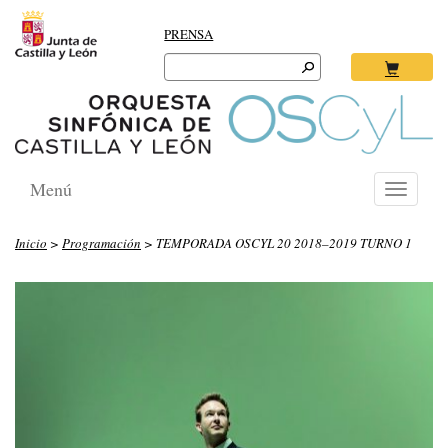
PRENSA
Search
for:
Ok
Menú
Toggle
navigati
Inicio
>
Programación
> TEMPORADA OSCYL 20 2018–2019 TURNO 1