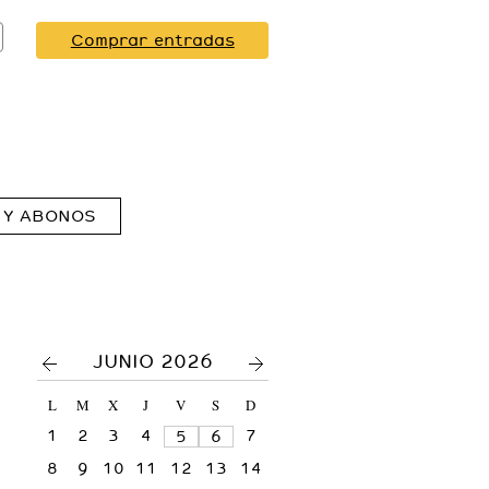
Comprar entradas
 Y ABONOS
<
>
JUNIO 2026
L
M
X
J
V
S
D
1
2
3
4
7
5
6
8
9
10
11
12
13
14