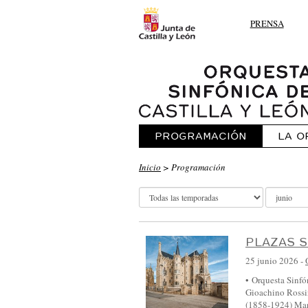
PRENSA
PROGRAMACIÓN
LA O
O
Inicio
> Programación
R
Q
U
E
PLAZAS S
S
25 junio 2026
-
T
• Orquesta Sinf
Gioachino Rossin
A
(1858-1924) Ma