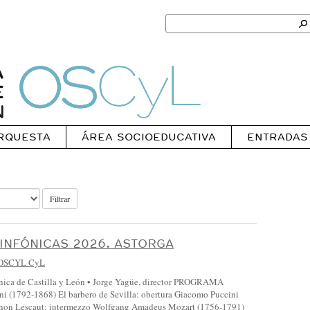
Search
for:
Ok
Oscyl
RQUESTA
ÁREA SOCIOEDUCATIVA
ENTRADAS
Filtrar
INFÓNICAS 2026. ASTORGA
OSCYL CyL
ónica de Castilla y León • Jorge Yagüe, director PROGRAMA
i (1792-1868) El barbero de Sevilla: obertura Giacomo Puccini
non Lescaut: intermezzo Wolfgang Amadeus Mozart (1756-1791)