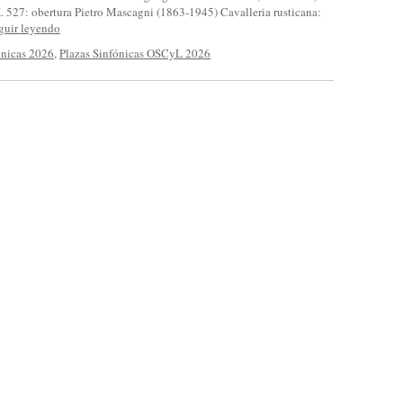
 527: obertura Pietro Mascagni (1863-1945) Cavalleria rusticana:
guir leyendo
ónicas 2026
,
Plazas Sinfónicas OSCyL 2026