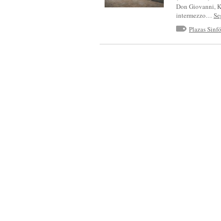
S
Don Giovanni, K.
intermezzo…
Se
I
Plazas Sinf
N
F
Ó
N
I
C
A
D
E
C
A
S
T
I
L