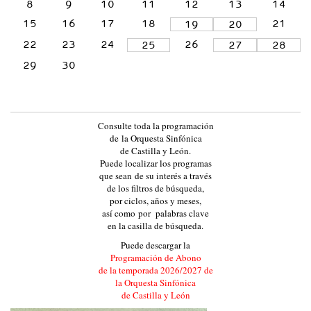
8
9
10
11
12
13
14
L
15
16
17
18
21
19
20
A
22
23
24
26
25
27
28
Y
29
30
L
E
Ó
N
Consulte toda la programación
de la Orquesta Sinfónica
:
de Castilla y León.
:
Puede localizar los programas
que sean de su interés a través
E
de los filtros de búsqueda,
V
por ciclos, años y meses,
así como por palabras clave
E
en la casilla de búsqueda.
N
Puede descargar la
T
Programación de Abono
de la temporada 2026/2027 de
O
la Orquesta Sinfónica
S
de Castilla y León