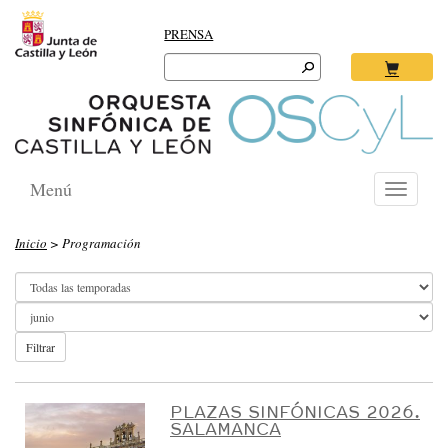
PRENSA
Search
for:
Ok
Menú
Toggle
navigati
O
Inicio
> Programación
R
Q
U
E
Filtrar
S
T
PLAZAS SINFÓNICAS 2026.
SALAMANCA
A