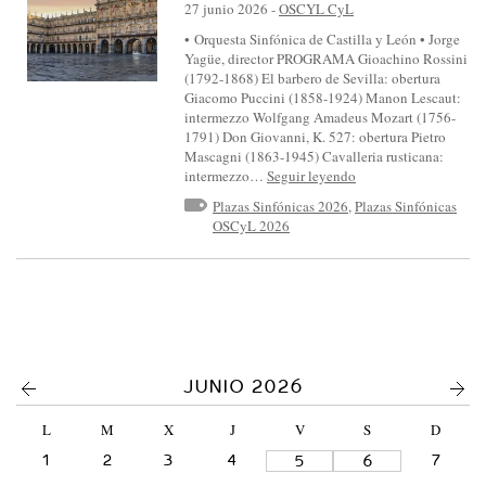
S
27 junio 2026
-
OSCYL CyL
I
• Orquesta Sinfónica de Castilla y León • Jorge
Yagüe, director PROGRAMA Gioachino Rossini
N
(1792-1868) El barbero de Sevilla: obertura
F
Giacomo Puccini (1858-1924) Manon Lescaut:
intermezzo Wolfgang Amadeus Mozart (1756-
Ó
1791) Don Giovanni, K. 527: obertura Pietro
N
Mascagni (1863-1945) Cavalleria rusticana:
intermezzo…
Seguir leyendo
I
Plazas Sinfónicas 2026
,
Plazas Sinfónicas
C
OSCyL 2026
A
D
E
C
A
<
>
JUNIO 2026
S
T
L
M
X
J
V
S
D
I
1
2
3
4
7
5
6
L