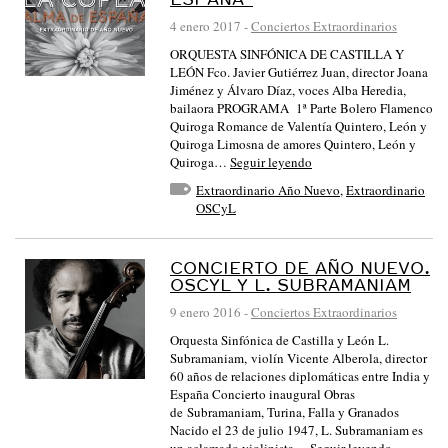
4 enero 2017
-
Conciertos Extraordinarios
ORQUESTA SINFÓNICA DE CASTILLA Y
LEÓN Fco. Javier Gutiérrez Juan, director Joana
Jiménez y Álvaro Díaz, voces Alba Heredia,
bailaora PROGRAMA 1ª Parte Bolero Flamenco
Quiroga Romance de Valentía Quintero, León y
Quiroga Limosna de amores Quintero, León y
Quiroga…
Seguir leyendo
Extraordinario Año Nuevo
,
Extraordinario
OSCyL
CONCIERTO DE AÑO NUEVO.
OSCYL Y L. SUBRAMANIAM
9 enero 2016
-
Conciertos Extraordinarios
Orquesta Sinfónica de Castilla y León L.
Subramaniam, violín Vicente Alberola, director
60 años de relaciones diplomáticas entre India y
España Concierto inaugural Obras
de Subramaniam, Turina, Falla y Granados
Nacido el 23 de julio 1947, L. Subramaniam es