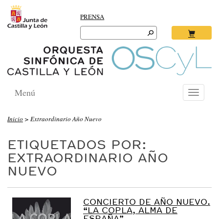
PRENSA
Search
for:
Ok
Menú
Toggle
navigati
Inicio
>
Extraordinario Año Nuevo
ETIQUETADOS POR:
EXTRAORDINARIO AÑO
NUEVO
CONCIERTO DE AÑO NUEVO.
“LA COPLA, ALMA DE
ESPAÑA”