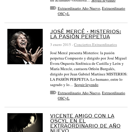
un aclamado violinista…
Seguir leyendo
Extraordinario Año Nuevo
,
Extraordinario
OSCyL
JOSÉ MERCÉ · MISTERIOS:
LA PASIÓN PERPETUA
3 enero 2015
-
Conciertos Extraordinarios
José Mercé presenta Misterios: la pasión
perpetua Compuesto y dirigido por José Miguel
Évora Orquesta Sinfónica de Castilla y León y
María Mezcle, cantaora Orfeón Burgalés,
dirigido por Juan Gabriel Martínez MISTERIOS:
LA PASIÓN PERPETUA. Lo humano, entre lo
sagrado y lo…
Seguir leyendo
Extraordinario Año Nuevo
,
Extraordinario
OSCyL
VICENTE AMIGO CON LA
OSCYL EN EL
EXTRAORDINARIO DE AÑO
NUEVO