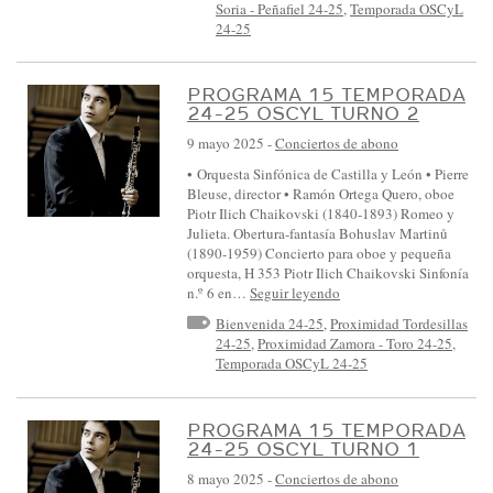
Soria - Peñafiel 24-25
,
Temporada OSCyL
24-25
PROGRAMA 15 TEMPORADA
24-25 OSCYL TURNO 2
9 mayo 2025
-
Conciertos de abono
• Orquesta Sinfónica de Castilla y León • Pierre
Bleuse, director • Ramón Ortega Quero, oboe
Piotr Ilich Chaikovski (1840-1893) Romeo y
Julieta. Obertura-fantasía Bohuslav Martinů
(1890-1959) Concierto para oboe y pequeña
orquesta, H 353 Piotr Ilich Chaikovski Sinfonía
n.º 6 en…
Seguir leyendo
Bienvenida 24-25
,
Proximidad Tordesillas
24-25
,
Proximidad Zamora - Toro 24-25
,
Temporada OSCyL 24-25
PROGRAMA 15 TEMPORADA
24-25 OSCYL TURNO 1
8 mayo 2025
-
Conciertos de abono