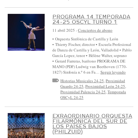
PROGRAMA 14 TEMPORADA
24-25 OSCYL TURNO 1
11 abril 2025
-
Conciertos de abono
• Orquesta Sinfónica de Castilla y León
• Thierry Fischer, director • Escuela Profesional
de Danza de Castilla y León, Valladolid • Pablo
García Lopez, tenor • Hélène Walter, soprano
• Gerard Farreras, barítono PROGRAMA DE
MANO (PDF) Ludwig van Beethoven (1770-
1827) Sinfonía n.º 6 en Fa…
Seguir leyendo
Historias Musicales 24-25
,
Proximidad
Guardo 24-25
,
Proximidad León 24-25
,
Proximidad Palencia 24-25
,
Temporada
OSCyL 24-25
EXRAORDINARIO ORQUESTA
FILARMÓNICA DEL SUR DE
LOS PAÍSES BAJOS
(PHILZUID)