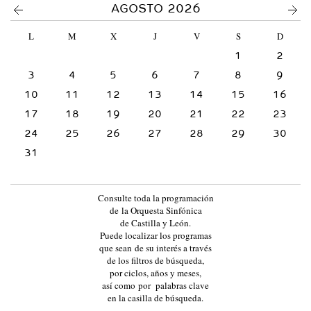
<
>
AGOSTO 2026
c
t
L
M
X
J
V
S
D
u
a
1
2
l
3
4
5
)
6
7
8
9
10
11
12
13
14
15
16
17
18
19
20
21
22
23
24
25
26
27
28
29
30
31
Consulte toda la programación
de la Orquesta Sinfónica
de Castilla y León.
Puede localizar los programas
que sean de su interés a través
de los filtros de búsqueda,
por ciclos, años y meses,
así como por palabras clave
en la casilla de búsqueda.