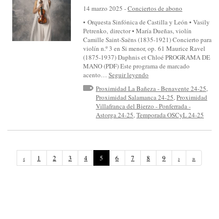
14 marzo 2025
-
Conciertos de abono
• Orquesta Sinfónica de Castilla y León • Vasily
Petrenko, director • María Dueñas, violín
Camille Saint-Saëns (1835-1921) Concierto para
violín n.º 3 en Si menor, op. 61 Maurice Ravel
(1875-1937) Daphnis et Chloé PROGRAMA DE
MANO (PDF) Este programa de marcado
acento…
Seguir leyendo
Proximidad La Bañeza - Benavente 24-25
,
Proximidad Salamanca 24-25
,
Proximidad
Villafranca del Bierzo - Ponferrada -
Astorga 24-25
,
Temporada OSCyL 24-25
(
‹
1
2
3
4
5
6
7
8
9
›
»
P
á
g
i
n
a
a