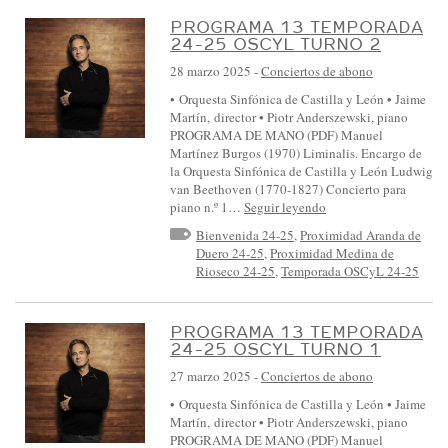
PROGRAMA 13 TEMPORADA
24-25 OSCYL TURNO 2
28 marzo 2025
-
Conciertos de abono
• Orquesta Sinfónica de Castilla y León • Jaime
Martín, director • Piotr Anderszewski, piano
PROGRAMA DE MANO (PDF) Manuel
Martínez Burgos (1970) Liminalis. Encargo de
la Orquesta Sinfónica de Castilla y León Ludwig
van Beethoven (1770-1827) Concierto para
piano n.º 1…
Seguir leyendo
Bienvenida 24-25
,
Proximidad Aranda de
Duero 24-25
,
Proximidad Medina de
Rioseco 24-25
,
Temporada OSCyL 24-25
PROGRAMA 13 TEMPORADA
24-25 OSCYL TURNO 1
27 marzo 2025
-
Conciertos de abono
• Orquesta Sinfónica de Castilla y León • Jaime
Martín, director • Piotr Anderszewski, piano
PROGRAMA DE MANO (PDF) Manuel