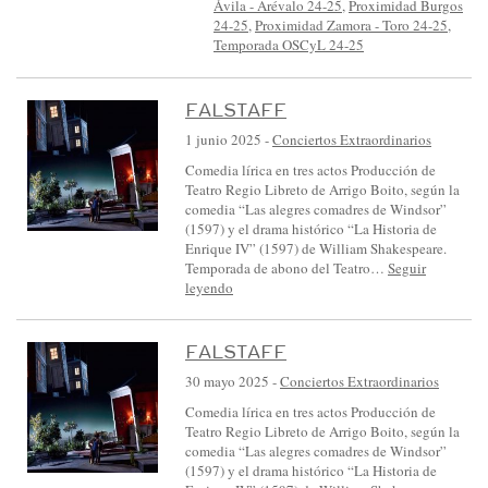
Ávila - Arévalo 24-25
,
Proximidad Burgos
24-25
,
Proximidad Zamora - Toro 24-25
,
Temporada OSCyL 24-25
FALSTAFF
1 junio 2025
-
Conciertos Extraordinarios
Comedia lírica en tres actos Producción de
Teatro Regio Libreto de Arrigo Boito, según la
comedia “Las alegres comadres de Windsor”
(1597) y el drama histórico “La Historia de
Enrique IV” (1597) de William Shakespeare.
Temporada de abono del Teatro…
Seguir
leyendo
FALSTAFF
30 mayo 2025
-
Conciertos Extraordinarios
Comedia lírica en tres actos Producción de
Teatro Regio Libreto de Arrigo Boito, según la
comedia “Las alegres comadres de Windsor”
(1597) y el drama histórico “La Historia de