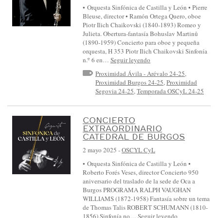
• Orquesta Sinfónica de Castilla y León • Pierre
Bleuse, director • Ramón Ortega Quero, oboe
Piotr Ilich Chaikovski (1840-1893) Romeo y
Julieta. Obertura-fantasía Bohuslav Martinů
(1890-1959) Concierto para oboe y pequeña
orquesta, H 353 Piotr Ilich Chaikovski Sinfonía
n.º 6 en…
Seguir leyendo
Proximidad Ávila - Arévalo 24-25
,
Proximidad Burgos 24-25
,
Proximidad
Segovia 24-25
,
Temporada OSCyL 24-25
CONCIERTO
EXTRAORDINARIO
CATEDRAL DE BURGOS
2 mayo 2025
-
OSCYL CyL
• Orquesta Sinfónica de Castilla y León •
Roberto Forés Veses, director Concierto 950
aniversario del traslado de la sede de Oca a
Burgos PROGRAMA RALPH VAUGHAN
WILLIAMS (1872-1958) Fantasía sobre un tema
de Thomas Talis ROBERT SCHUMANN (1810-
1856) Sinfonía no…
Seguir leyendo