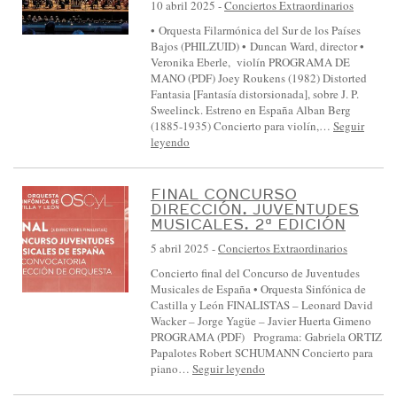
10 abril 2025
-
Conciertos Extraordinarios
• Orquesta Filarmónica del Sur de los Países
Bajos (PHILZUID) • Duncan Ward, director •
Veronika Eberle, violín PROGRAMA DE
MANO (PDF) Joey Roukens (1982) Distorted
Fantasia [Fantasía distorsionada], sobre J. P.
Sweelinck. Estreno en España Alban Berg
(1885-1935) Concierto para violín,…
Seguir
leyendo
FINAL CONCURSO
DIRECCIÓN. JUVENTUDES
MUSICALES. 2ª EDICIÓN
5 abril 2025
-
Conciertos Extraordinarios
Concierto final del Concurso de Juventudes
Musicales de España • Orquesta Sinfónica de
Castilla y León FINALISTAS – Leonard David
Wacker – Jorge Yagüe – Javier Huerta Gimeno
PROGRAMA (PDF) Programa: Gabriela ORTIZ
Papalotes Robert SCHUMANN Concierto para
piano…
Seguir leyendo