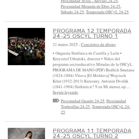
Proximidad Ávila - Arévalo 24-25
,
Proximidad Miranda de Ebro 24-25
,
Sábado 24-25
,
Temporada OSCyL 24-25
PROGRAMA 12 TEMPORADA
24-25 OSCYL TURNO 1
21 marzo 2025
-
Conciertos de abono
• Orquesta Sinfónica de Castilla y León •
Krzysztof Urbański, director • Niños del
programa socioeducativo Miradas de la OSCyL
PROGRAMA DE MANO (PDF) Bedřich Smetana
(1824-1884) Vltava [El Moldava] Wojciech
Kilar (1932-2013) Krzesany. Antonín Dvořák
(1841-1904) Sinfonía n.º 9 en Mi menor, op.…
Seguir leyendo
Proximidad Guardo 24-25
,
Proximidad
Tordesillas 24-25
,
Temporada OSCyL 24-
25
PROGRAMA 11 TEMPORADA
24-25 OSCYL TURNO 2