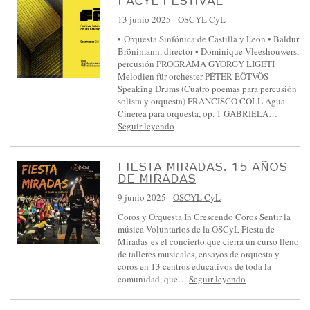
FÁCYL FESTIVAL
S
13 junio 2025
-
OSCYL CyL
I
• Orquesta Sinfónica de Castilla y León • Baldur
N
Brönimann, director • Dominique Vleeshouwers,
F
percusión PROGRAMA GYÖRGY LIGETI
Melodien für orchester PÉTER EÖTVÖS
Ó
Speaking Drums (Cuatro poemas para percusión
N
solista y orquesta) FRANCISCO COLL Agua
Cinerea para orquesta, op. 1 GABRIELA…
I
Seguir leyendo
C
A
FIESTA MIRADAS. 15 AÑOS
D
DE MIRADAS
E
9 junio 2025
-
OSCYL CyL
C
Coros y Orquesta In Crescendo Coros Sentir la
A
música Voluntarios de la OSCyL Fiesta de
Miradas es el concierto que cierra un curso lleno
S
de talleres musicales, ensayos de orquesta y
T
coros en 13 centros educativos de toda la
comunidad, que…
Seguir leyendo
I
L