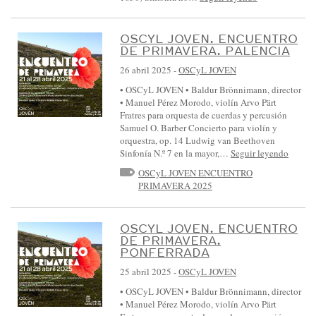
OSCYL JOVEN. ENCUENTRO
DE PRIMAVERA. PALENCIA
26 abril 2025
-
OSCyL JOVEN
• OSCyL JOVEN • Baldur Brönnimann, director
• Manuel Pérez Morodo, violín Arvo Pärt
Fratres para orquesta de cuerdas y percusión
Samuel O. Barber Concierto para violín y
orquestra, op. 14 Ludwig van Beethoven
Sinfonía N.º 7 en la mayor,…
Seguir leyendo
OSCyL JOVEN ENCUENTRO
PRIMAVERA 2025
OSCYL JOVEN. ENCUENTRO
DE PRIMAVERA.
PONFERRADA
25 abril 2025
-
OSCyL JOVEN
• OSCyL JOVEN • Baldur Brönnimann, director
• Manuel Pérez Morodo, violín Arvo Pärt