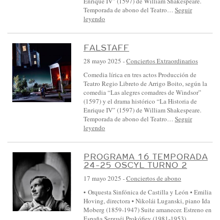
Enrique IV” (1597) de William Shakespeare.
Temporada de abono del Teatro…
Seguir
leyendo
FALSTAFF
28 mayo 2025
-
Conciertos Extraordinarios
Comedia lírica en tres actos Producción de
Teatro Regio Libreto de Arrigo Boito, según la
comedia “Las alegres comadres de Windsor”
(1597) y el drama histórico “La Historia de
Enrique IV” (1597) de William Shakespeare.
Temporada de abono del Teatro…
Seguir
leyendo
PROGRAMA 16 TEMPORADA
24-25 OSCYL TURNO 2
17 mayo 2025
-
Conciertos de abono
• Orquesta Sinfónica de Castilla y León • Emilia
Hoving, directora • Nikolái Luganski, piano Ida
Moberg (1859-1947) Suite amanecer. Estreno en
España Serguéi Prokófiev (1981-1953)