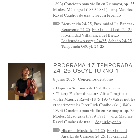
1893) Concierto para violín en Re mayor, op. 35
Modest Músorgski (1839-1881) – orq. Maurice
Ravel Cuadros de una…
Seguir leyendo
Bienvenida 24-25
,
Proximidad La Bañeza -
Benavente 24-25
,
Proximidad León 24-25
,
Proximidad Villafranca del Bierzo -
Ponferrada - Astorga 24-25
,
Sábado 24-25
,
Temporada OSCyL 24-25
PROGRAMA 17 TEMPORADA
24-25 OSCYL TURNO 1
6 junio 2025
-
Conciertos de abono
• Orquesta Sinfónica de Castilla y León
• Thierry Fischer, director • Alina Ibragimova,
violín Maurice Ravel (1875-1937) Valses nobles
et sentimentales Piotr Ilich Chaikovski (1840-
1893) Concierto para violín en Re mayor, op. 35
Modest Músorgski (1839-1881) – orq. Maurice
Ravel Cuadros de una…
Seguir leyendo
Historias Musicales 24-25
,
Proximidad
Aguilar de Campoo 24-25
,
Proximidad