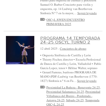
Fratres para orquesta de cuerdas y percusión
Samuel O. Barber Concierto para violín y
orquestra, op. 14 Ludwig van Beethoven
Sinfonía N.º 7 en la mayor,…
Seguir leyendo
OSCyL JOVEN ENCUENTRO
PRIMAVERA 2025
PROGRAMA 14 TEMPORADA
24-25 OSCYL TURNO 2
12 abril 2025
-
Conciertos de abono
• Orquesta Sinfónica de Castilla y León
• Thierry Fischer, director • Escuela Profesional
de Danza de Castilla y León, Valladolid • Pablo
García Lopez, tenor • Hélène Walter, soprano
• Gerard Farreras, barítono PROGRAMA DE
MANO (PDF) Ludwig van Beethoven (1770-
1827) Sinfonía n.º 6 en Fa…
Seguir leyendo
Proximidad La Bañeza - Benavente 24-25
,
Proximidad Salamanca 24-25
,
Proximidad
Villafranca del Bierzo - Ponferrada -
Astorga 24-25
,
Sábado 24-25
,
Temporada
OSCyL 24-25