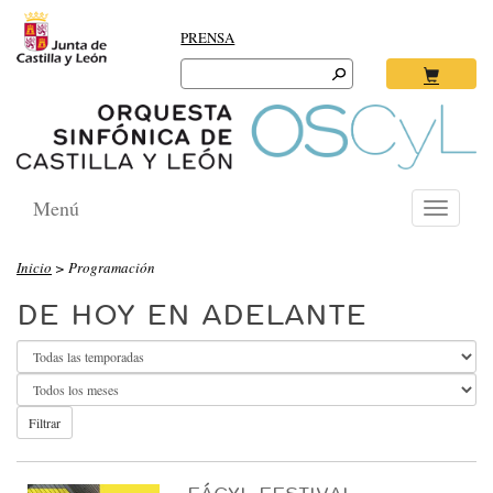
PRENSA
Search
for:
Ok
Menú
Toggle
navigati
O
Inicio
> Programación
R
DE HOY EN ADELANTE
Q
U
E
S
Filtrar
T
A