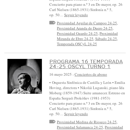
Concierto para piano n.º 3 en Do mayor, op. 26
Carl Nielsen (1865-1931) Sinfonía n.º 5,
op. 50…
Seguir leyendo
Proximidad Aguilar de Campoo 24-25
,
Proximidad Aranda de Duero 24-25
,
Proximidad Guardo 24-25
,
Proximidad
Miranda de Ebro 24-25
,
Sábado 24-25
,
Temporada OSCyL 24-25
PROGRAMA 16 TEMPORADA
24-25 OSCYL TURNO 1
16 mayo 2025
-
Conciertos de abono
• Orquesta Sinfónica de Castilla y León • Emilia
Hoving, directora • Nikolái Luganski, piano Ida
Moberg (1859-1947) Suite amanecer. Estreno en
España Serguéi Prokófiev (1981-1953)
Concierto para piano n.º 3 en Do mayor, op. 26
Carl Nielsen (1865-1931) Sinfonía n.º 5,
op. 50…
Seguir leyendo
Proximidad Medina de Rioseco 24-25
,
Proximidad Salamanca 24-25
,
Proximidad