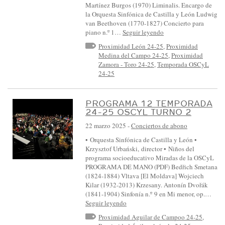
Martínez Burgos (1970) Liminalis. Encargo de
la Orquesta Sinfónica de Castilla y León Ludwig
van Beethoven (1770-1827) Concierto para
piano n.º 1…
Seguir leyendo
Proximidad León 24-25
,
Proximidad
Medina del Campo 24-25
,
Proximidad
Zamora - Toro 24-25
,
Temporada OSCyL
24-25
PROGRAMA 12 TEMPORADA
24-25 OSCYL TURNO 2
22 marzo 2025
-
Conciertos de abono
• Orquesta Sinfónica de Castilla y León •
Krzysztof Urbański, director • Niños del
programa socioeducativo Miradas de la OSCyL
PROGRAMA DE MANO (PDF) Bedřich Smetana
(1824-1884) Vltava [El Moldava] Wojciech
Kilar (1932-2013) Krzesany. Antonín Dvořák
(1841-1904) Sinfonía n.º 9 en Mi menor, op.…
Seguir leyendo
Proximidad Aguilar de Campoo 24-25
,