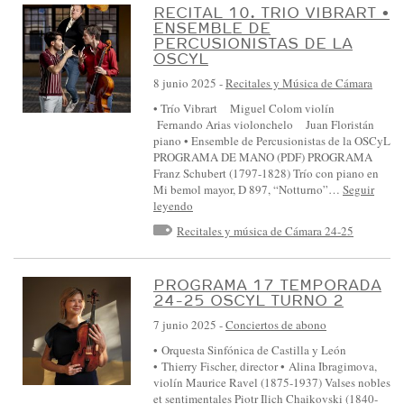
RECITAL 10. TRIO VIBRART •
L
ENSEMBLE DE
A
PERCUSIONISTAS DE LA
OSCYL
Y
8 junio 2025
-
Recitales y Música de Cámara
L
• Trío Vibrart Miguel Colom violín
E
Fernando Arias violonchelo Juan Floristán
Ó
piano • Ensemble de Percusionistas de la OSCyL
PROGRAMA DE MANO (PDF) PROGRAMA
N
Franz Schubert (1797-1828) Trío con piano en
:
Mi bemol mayor, D 897, “Notturno”…
Seguir
leyendo
:
Recitales y música de Cámara 24-25
E
V
PROGRAMA 17 TEMPORADA
E
24-25 OSCYL TURNO 2
N
7 junio 2025
-
Conciertos de abono
T
• Orquesta Sinfónica de Castilla y León
O
• Thierry Fischer, director • Alina Ibragimova,
S
violín Maurice Ravel (1875-1937) Valses nobles
et sentimentales Piotr Ilich Chaikovski (1840-