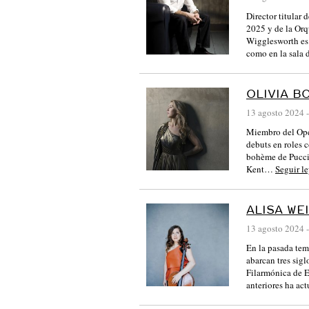
L
Director titular
2025 y de la Orq
A
Wigglesworth es 
Y
como en la sala
L
E
OLIVIA B
Ó
13 agosto 2024
-
N
Miembro del Ope
:
debuts en roles 
bohème de Pucci
:
Kent…
Seguir l
A
R
ALISA WE
C
13 agosto 2024
-
H
En la pasada tem
I
abarcan tres sigl
Filarmónica de E
V
anteriores ha a
O