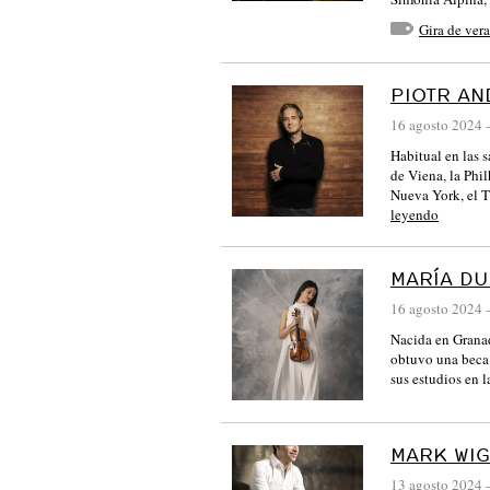
S
Gira de ver
I
N
PIOTR A
F
16 agosto 2024
-
Ó
N
Habitual en las 
de Viena, la Phi
I
Nueva York, el 
C
leyendo
A
D
MARÍA D
E
16 agosto 2024
-
C
Nacida en Granad
obtuvo una beca 
A
sus estudios en
S
T
I
MARK WI
L
13 agosto 2024
-