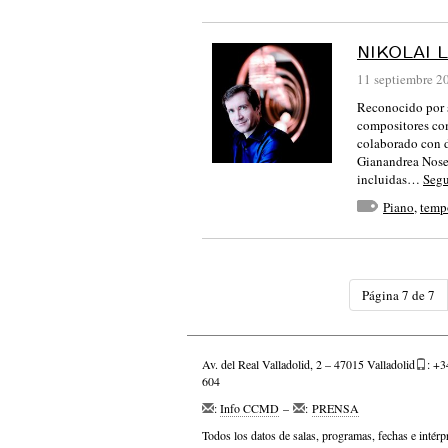
NIKOLAI 
11 septiembre 2
Reconocido por s
compositores co
colaborado con 
Gianandrea Nosed
incluidas…
Segu
Piano
,
temp
Página 7 de 7
Av. del Real Valladolid, 2 – 47015 Valladolid
: +3
604
:
Info CCMD
–
:
PRENSA
Todos los datos de salas, programas, fechas e intérp