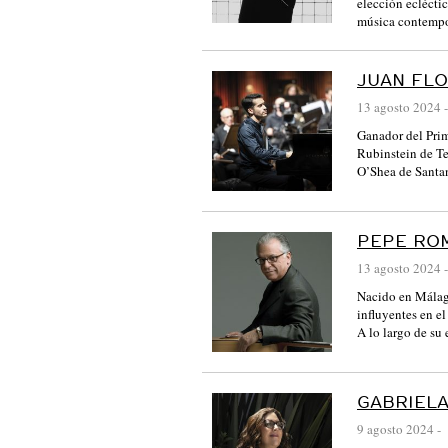
elección ecléctic
música contemp
JUAN FLO
13 agosto 2024
-
Ganador del Prim
Rubinstein de Te
O’Shea de Santa
PEPE RO
13 agosto 2024
-
Nacido en Málaga
influyentes en el
A lo largo de su
GABRIELA
9 agosto 2024
-