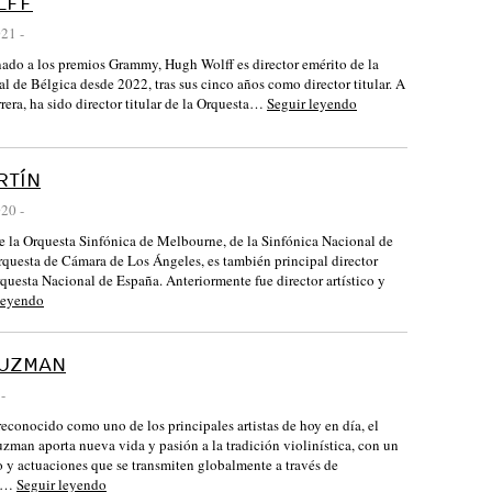
LFF
021
-
ado a los premios Grammy, Hugh Wolff es director emérito de la
l de Bélgica desde 2022, tras sus cinco años como director titular. A
rrera, ha sido director titular de la Orquesta…
Seguir leyendo
RTÍN
020
-
 de la Orquesta Sinfónica de Melbourne, de la Sinfónica Nacional de
Orquesta de Cámara de Los Ángeles, es también principal director
rquesta Nacional de España. Anteriormente fue director artístico y
leyendo
LUZMAN
-
econocido como uno de los principales artistas de hoy en día, el
uzman aporta nueva vida y pasión a la tradición violinística, con un
o y actuaciones que se transmiten globalmente a través de
en…
Seguir leyendo