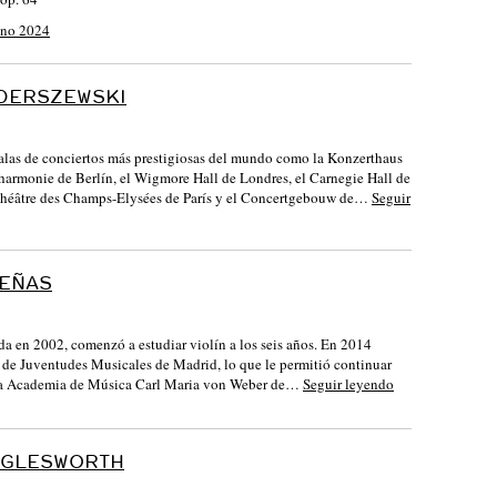
ano 2024
NDERSZEWSKI
salas de conciertos más prestigiosas del mundo como la Konzerthaus
lharmonie de Berlín, el Wigmore Hall de Londres, el Carnegie Hall de
Théâtre des Champs-Elysées de París y el Concertgebouw de…
Seguir
UEÑAS
a en 2002, comenzó a estudiar violín a los seis años. En 2014
de Juventudes Musicales de Madrid, lo que le permitió continuar
 la Academia de Música Carl Maria von Weber de…
Seguir leyendo
GGLESWORTH