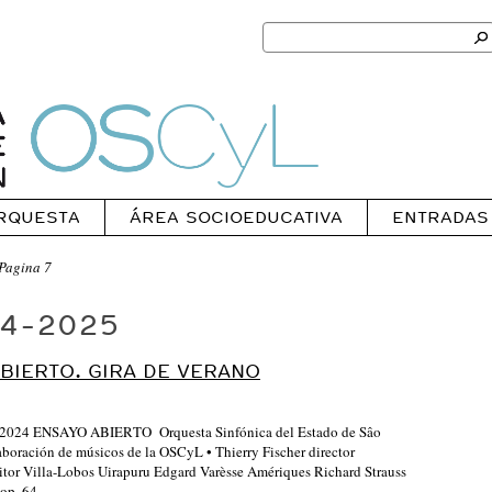
Search
for:
Ok
Oscyl
RQUESTA
ÁREA SOCIOEDUCATIVA
ENTRADAS
Pagina 7
4-2025
BIERTO. GIRA DE VERANO
24 ENSAYO ABIERTO Orquesta Sinfónica del Estado de Sâo
aboración de músicos de la OSCyL • Thierry Fischer director
 Villa-Lobos Uirapuru Edgard Varèsse Amériques Richard Strauss
 op. 64