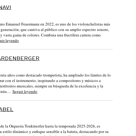
NAVI
mio Emanuel Feuermann en 2022, es uno de los violonchelistas más
 generación, que cautiva al público con su amplio espectro sonoro,
 y vasta gama de colores. Combina una fructífera carrera como
uir leyendo
ARDENBERGER
enta años como destacado trompetista, ha ampliado los límites de lo
rar con el instrumento, inspirando a compositores y músicos a
territorios musicales, siempre en búsqueda de la excelencia y la
tinúa.…
Seguir leyendo
ABEL
 de la Orquesta Tonkünstler hasta la temporada 2025-2026, es
u estilo dinámico y enfoque sensible a la batuta, destacando por su