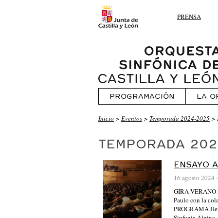
PRENSA
PROGRAMACIÓN
LA O
O
Inicio
>
Eventos
>
Temporada 2024-2025
> 
R
TEMPORADA 202
Q
U
ENSAYO A
E
16 agosto 2024
-
S
GIRA VERANO 20
T
Paulo con la col
A
PROGRAMA Heitor
Sinfonia Alpina,