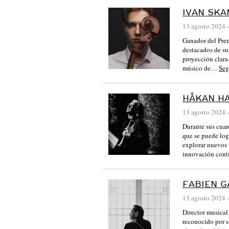
IVAN SKA
13 agosto 2024
-
Ganador del Pre
destacados de su
proyección clara
músico de…
Seg
HÅKAN H
13 agosto 2024
-
Durante sus cuar
que se puede log
explorar nuevos 
innovación con
FABIEN G
13 agosto 2024
-
Director musical
reconocido por s