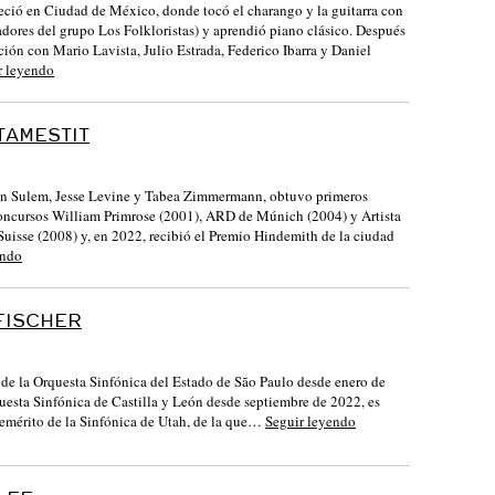
reció en Ciudad de México, donde tocó el charango y la guitarra con
adores del grupo Los Folkloristas) y aprendió piano clásico. Después
ión con Mario Lavista, Julio Estrada, Federico Ibarra y Daniel
r leyendo
TAMESTIT
n Sulem, Jesse Levine y Tabea Zimmermann, obtuvo primeros
oncursos William Primrose (2001), ARD de Múnich (2004) y Artista
Suisse (2008) y, en 2022, recibió el Premio Hindemith de la ciudad
endo
FISCHER
 de la Orquesta Sinfónica del Estado de São Paulo desde enero de
uesta Sinfónica de Castilla y León desde septiembre de 2022, es
 emérito de la Sinfónica de Utah, de la que…
Seguir leyendo