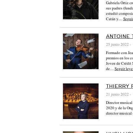
Gabriela Ortiz c
sus padres (fund
estudió composic
Catán y…
Segui
ANTOINE 
25 junio 2022
-
Formado con Jea
premios en los c
Joven de Crédit 
de…
Seguir ley
THIERRY 
21 junio 2022
-
Director musical
2020 y de la Orq
director musical