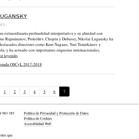
LUGANSKY
013
-
u extraordinaria profundidad interpretativa y su afinidad con
mo Rajmáninov, Prokófiev, Chopin y Debussy, Nikolai Lugansky ha
destacados directores como Kent Nagano, Yuri Temirkánov y
a, y ha actuado con importantes orquestas internacionales,
ir leyendo
orada OSCyL 2017-2018
(
1
2
3
4
5
6
7
P
á
g
4 983 385
Política de Privacidad y Protección de Datos
i
Política de Cookies
n
Accesibilidad Web
a
a
retes que
c