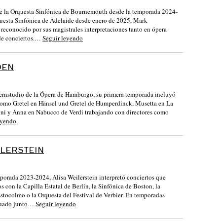
 de la Orquesta Sinfónica de Bournemouth desde la temporada 2024-
uesta Sinfónica de Adelaide desde enero de 2025, Mark
reconocido por sus magistrales interpretaciones tanto en ópera
 de conciertos.…
Seguir leyendo
OEN
rnstudio de la Ópera de Hamburgo, su primera temporada incluyó
como Gretel en Hänsel und Gretel de Humperdinck, Musetta en La
ni y Anna en Nabucco de Verdi trabajando con directores como
eyendo
ILERSTEIN
porada 2023-2024, Alisa Weilerstein interpretó conciertos que
os con la Capilla Estatal de Berlín, la Sinfónica de Boston, la
stocolmo o la Orquesta del Festival de Verbier. En temporadas
ctuado junto…
Seguir leyendo