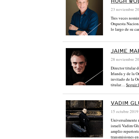
HUGH WO
23 noviembre 2
Tres veces nomin
Orquesta Naciona
lo largo de su ca
JAIME MA
28 noviembre 2
Director titular
Irlanda y de la 
invitado de la O
titular…
Seguir 
VADIM G
15 octubre 2019
Universalmente r
israelí Vadim Gl
amplio repertori
transmisiones 