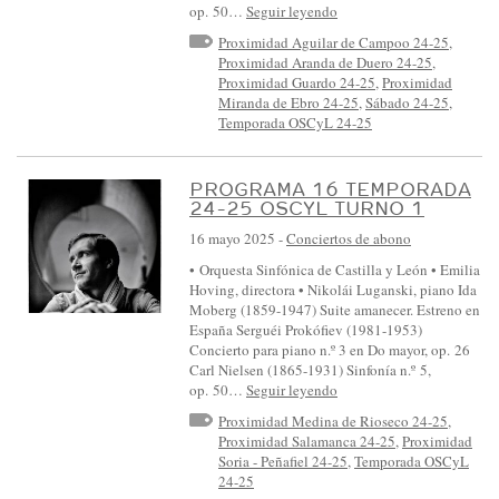
op. 50…
Seguir leyendo
Proximidad Aguilar de Campoo 24-25
,
Proximidad Aranda de Duero 24-25
,
Proximidad Guardo 24-25
,
Proximidad
Miranda de Ebro 24-25
,
Sábado 24-25
,
Temporada OSCyL 24-25
PROGRAMA 16 TEMPORADA
24-25 OSCYL TURNO 1
16 mayo 2025
-
Conciertos de abono
• Orquesta Sinfónica de Castilla y León • Emilia
Hoving, directora • Nikolái Luganski, piano Ida
Moberg (1859-1947) Suite amanecer. Estreno en
España Serguéi Prokófiev (1981-1953)
Concierto para piano n.º 3 en Do mayor, op. 26
Carl Nielsen (1865-1931) Sinfonía n.º 5,
op. 50…
Seguir leyendo
Proximidad Medina de Rioseco 24-25
,
Proximidad Salamanca 24-25
,
Proximidad
Soria - Peñafiel 24-25
,
Temporada OSCyL
24-25