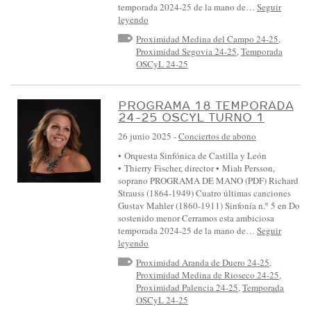
temporada 2024-25 de la mano de…
Seguir
leyendo
Proximidad Medina del Campo 24-25
,
Proximidad Segovia 24-25
,
Temporada
OSCyL 24-25
PROGRAMA 18 TEMPORADA
24-25 OSCYL TURNO 1
26 junio 2025
-
Conciertos de abono
• Orquesta Sinfónica de Castilla y León
• Thierry Fischer, director • Miah Persson,
soprano PROGRAMA DE MANO (PDF) Richard
Strauss (1864-1949) Cuatro últimas canciones
Gustav Mahler (1860-1911) Sinfonía n.º 5 en Do
sostenido menor Cerramos esta ambiciosa
temporada 2024-25 de la mano de…
Seguir
leyendo
Proximidad Aranda de Duero 24-25
,
Proximidad Medina de Rioseco 24-25
,
Proximidad Palencia 24-25
,
Temporada
OSCyL 24-25