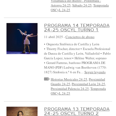
Villafranca del Bierzo - Ponferrada -
Astorga 24-25
,
Sábado 24-25
,
Temporada
OSCyL 24-25
PROGRAMA 14 TEMPORADA
24-25 OSCYL TURNO 1
11 abril 2025
-
Conciertos de abono
• Orquesta Sinfónica de Castilla y León
• Thierry Fischer, director • Escuela Profesional
de Danza de Castilla y León, Valladolid • Pablo
García Lopez, tenor • Hélène Walter, soprano
• Gerard Farreras, barítono PROGRAMA DE
MANO (PDF) Ludwig van Beethoven (1770-
1827) Sinfonía n.º 6 en Fa…
Seguir leyendo
Historias Musicales 24-25
,
Proximidad
Guardo 24-25
,
Proximidad León 24-25
,
Proximidad Palencia 24-25
,
Temporada
OSCyL 24-25
PROGRAMA 13 TEMPORADA
24-25 OSCYL TURNO 2