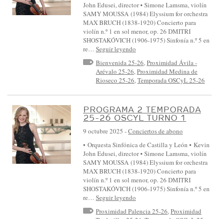
John Edusei, director • Simone Lamsma, violín
SAMY MOUSSA (1984) Elyssium for orchestra
MAX BRUCH (1838-1920) Concierto para
violín n.º 1 en sol menor, op. 26 DMITRI
SHOSTAKÓVICH (1906-1975) Sinfonía n.º 5 en
re…
Seguir leyendo
Bienvenida 25-26
,
Proximidad Ávila -
Arévalo 25-26
,
Proximidad Medina de
Rioseco 25-26
,
Temporada OSCyL 25-26
PROGRAMA 2 TEMPORADA
25-26 OSCYL TURNO 1
9 octubre 2025
-
Conciertos de abono
• Orquesta Sinfónica de Castilla y León • Kevin
John Edusei, director • Simone Lamsma, violín
SAMY MOUSSA (1984) Elyssium for orchestra
MAX BRUCH (1838-1920) Concierto para
violín n.º 1 en sol menor, op. 26 DMITRI
SHOSTAKÓVICH (1906-1975) Sinfonía n.º 5 en
re…
Seguir leyendo
Proximidad Palencia 25-26
,
Proximidad