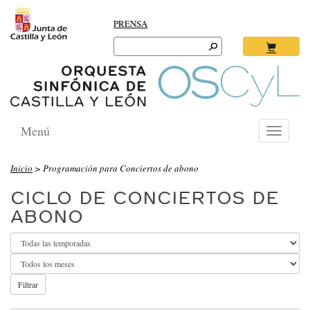
PRENSA
Search
for:
Ok
Menú
Toggle
navigati
O
Inicio
> Programación para Conciertos de abono
R
CICLO DE CONCIERTOS DE
Q
ABONO
U
E
S
T
Filtrar
A