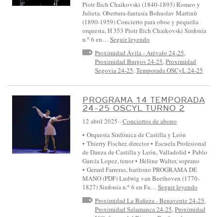
Piotr Ilich Chaikovski (1840-1893) Romeo y
Julieta. Obertura-fantasía Bohuslav Martinů
(1890-1959) Concierto para oboe y pequeña
orquesta, H 353 Piotr Ilich Chaikovski Sinfonía
n.º 6 en…
Seguir leyendo
Proximidad Ávila - Arévalo 24-25
,
Proximidad Burgos 24-25
,
Proximidad
Segovia 24-25
,
Temporada OSCyL 24-25
PROGRAMA 14 TEMPORADA
24-25 OSCYL TURNO 2
12 abril 2025
-
Conciertos de abono
• Orquesta Sinfónica de Castilla y León
• Thierry Fischer, director • Escuela Profesional
de Danza de Castilla y León, Valladolid • Pablo
García Lopez, tenor • Hélène Walter, soprano
• Gerard Farreras, barítono PROGRAMA DE
MANO (PDF) Ludwig van Beethoven (1770-
1827) Sinfonía n.º 6 en Fa…
Seguir leyendo
Proximidad La Bañeza - Benavente 24-25
,
Proximidad Salamanca 24-25
,
Proximidad