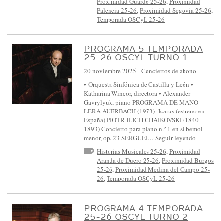
Proximidad Guardo 25-26
,
Proximidad
Palencia 25-26
,
Proximidad Segovia 25-26
,
Temporada OSCyL 25-26
PROGRAMA 5 TEMPORADA
25-26 OSCYL TURNO 1
20 noviembre 2025
-
Conciertos de abono
• Orquesta Sinfónica de Castilla y León •
Katharina Wincor, directora • Alexander
Gavrylyuk, piano PROGRAMA DE MANO
LERA AUERBACH (1973) Icarus (estreno en
España) PIOTR ILICH CHAIKOVSKI (1840-
1893) Concierto para piano n.º 1 en si bemol
menor, op. 23 SERGUÉI…
Seguir leyendo
Historias Musicales 25-26
,
Proximidad
Aranda de Duero 25-26
,
Proximidad Burgos
25-26
,
Proximidad Medina del Campo 25-
26
,
Temporada OSCyL 25-26
PROGRAMA 4 TEMPORADA
25-26 OSCYL TURNO 2