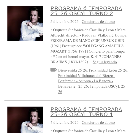
S
PROGRAMA 6 TEMPORADA
I
25-26 OSCYL TURNO 2
N
5 diciembre 2025
-
Conciertos de abono
F
• Orquesta Sinfónica de Castilla y León • Marc
Ó
Albrecht, director • Radovan Vlatković, trompa
PROGRAMA DE MANO (PDF) UNSUK CHIN
N
(1961) Frontispiece WOLFGANG AMADEUS
I
MOZART (1756-1791) Concierto para trompa
n.º 2 en mi bemol mayor, K. 417 JOHANNES
C
BRAHMS (1833-1897)…
Seguir leyendo
A
Bienvenida 25-26
,
Proximidad León 25-26
,
D
Proximidad Villafranca del Bierzo -
Ponferrada - Astorga - La Bañeza -
E
Benavente - 25-26
,
Temporada OSCyL 25-
C
26
A
S
PROGRAMA 6 TEMPORADA
25-26 OSCYL TURNO 1
T
I
4 diciembre 2025
-
Conciertos de abono
L
• Orquesta Sinfónica de Castilla y León • Marc