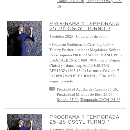
Tordesillas 25-26
,
Temporada OSCyL 25-
26
PROGRAMA 1 TEMPORADA
25-26 OSCYL TURNO 2
4 octubre 2025
-
Conciertos de abono
• Orquesta Sinfónica de Castilla y León •
Thierry Fischer, director • Magdalena Kožená,
mezzosoprano PROGRAMA DE MANO (PDF)
ISAAC ALBÉNIZ (1860-1909) Iberia: Corpus
Christi y Triana (orq. Arbós) HECTOR
BERLIOZ (1803-1869) Les nuits d’été, op. 7
LUDWIG VAN BEETHOVEN (1770-1827)…
Seguir leyendo
Proximidad Aguilar de Campoo 25-26
,
Proximidad Miranda de Ebro 25-26
,
Sábado 25-26
,
Temporada OSCyL 25-26
PROGRAMA 1 TEMPORADA
25-26 OSCYL TURNO 1
3 octubre 2025
-
Conciertos de abono