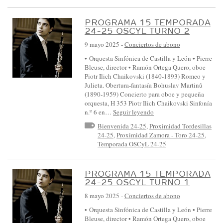
PROGRAMA 15 TEMPORADA
24-25 OSCYL TURNO 2
9 mayo 2025
-
Conciertos de abono
• Orquesta Sinfónica de Castilla y León • Pierre
Bleuse, director • Ramón Ortega Quero, oboe
Piotr Ilich Chaikovski (1840-1893) Romeo y
Julieta. Obertura-fantasía Bohuslav Martinů
(1890-1959) Concierto para oboe y pequeña
orquesta, H 353 Piotr Ilich Chaikovski Sinfonía
n.º 6 en…
Seguir leyendo
Bienvenida 24-25
,
Proximidad Tordesillas
24-25
,
Proximidad Zamora - Toro 24-25
,
Temporada OSCyL 24-25
PROGRAMA 15 TEMPORADA
24-25 OSCYL TURNO 1
8 mayo 2025
-
Conciertos de abono
• Orquesta Sinfónica de Castilla y León • Pierre
Bleuse, director • Ramón Ortega Quero, oboe