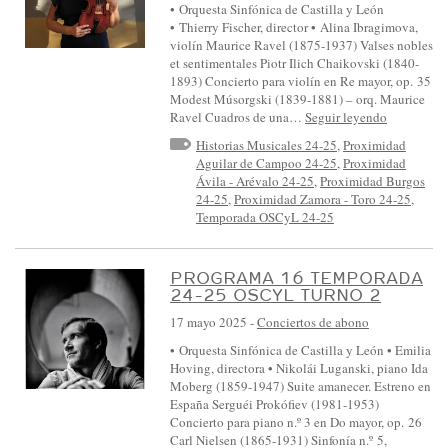
• Orquesta Sinfónica de Castilla y León
• Thierry Fischer, director • Alina Ibragimova,
violín Maurice Ravel (1875-1937) Valses nobles
et sentimentales Piotr Ilich Chaikovski (1840-
1893) Concierto para violín en Re mayor, op. 35
Modest Músorgski (1839-1881) – orq. Maurice
Ravel Cuadros de una…
Seguir leyendo
Historias Musicales 24-25
,
Proximidad
Aguilar de Campoo 24-25
,
Proximidad
Ávila - Arévalo 24-25
,
Proximidad Burgos
24-25
,
Proximidad Zamora - Toro 24-25
,
Temporada OSCyL 24-25
PROGRAMA 16 TEMPORADA
24-25 OSCYL TURNO 2
17 mayo 2025
-
Conciertos de abono
• Orquesta Sinfónica de Castilla y León • Emilia
Hoving, directora • Nikolái Luganski, piano Ida
Moberg (1859-1947) Suite amanecer. Estreno en
España Serguéi Prokófiev (1981-1953)
Concierto para piano n.º 3 en Do mayor, op. 26
Carl Nielsen (1865-1931) Sinfonía n.º 5,