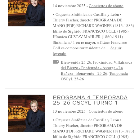
14 noviembre 2025
-
Conciertos de abono
• Orquesta Sinfónica de Castilla y León •
Thierry Fischer, director PROGRAMA DE
MANO (PDF) RICHARD WAGNER (1813-1883)
Idilio de Sigfrido FRANCISCO COLL (1985)
Hímnica GUSTAV MAHLER (1860-1911)
Sinfonía n.º 1 en re mayor, «Titán» Francisco
Coll es compositor residente de…
Seguir
leyendo
Bienvenida 25-26
,
Proximidad Villafranca
del Bierzo - Ponferrada - Astorga - La
Bañeza - Benavente - 25-26
,
Temporada
OSCyL 25-26
PROGRAMA 4 TEMPORADA
25-26 OSCYL TURNO 1
13 noviembre 2025
-
Conciertos de abono
• Orquesta Sinfónica de Castilla y León •
Thierry Fischer, director PROGRAMA DE
MANO (PDF) RICHARD WAGNER (1813-1883)
Idilio de Sigfrido FRANCISCO COLL (1985)