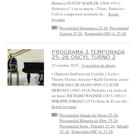
Hímnica GUSTAV MAHLER (1860-1911)
Sinfonía n.º 1 en re mayor, «Titán» Francisco
Coll es compositor residente de…
Seguir
leyendo
Proximidad Salamanca 25-26
,
Proximidad
Zamora 25-26
,
Temporada OSCyL 25-26
PROGRAMA 3 TEMPORADA
25-26 OSCYL TURNO 2
25 octubre 2025
-
Conciertos de abono
• Orquesta Sinfónica de Castilla y León •
Thierry Fischer, director • Kirill Gerstein, piano
PROGRAMA DE MANO (PDF) CLAUDE
DEBUSSY (1862-1918) Preludio a la siesta de
un fauno RICHARD WAGNER (1813-1883) /
PHILIPPE JORDAN (1974) Suite de El oro del…
Seguir leyendo
Proximidad Aranda de Duero 25-26
,
Proximidad Miranda de Ebro 25-26
,
Proximidad Soria - Peñafiel 25-26
,
Sábado
25-26
,
Temporada OSCyL 25-26