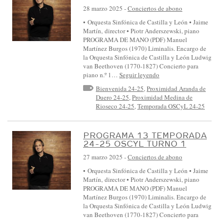
28 marzo 2025
-
Conciertos de abono
• Orquesta Sinfónica de Castilla y León • Jaime
Martín, director • Piotr Anderszewski, piano
PROGRAMA DE MANO (PDF) Manuel
Martínez Burgos (1970) Liminalis. Encargo de
la Orquesta Sinfónica de Castilla y León Ludwig
van Beethoven (1770-1827) Concierto para
piano n.º 1…
Seguir leyendo
Bienvenida 24-25
,
Proximidad Aranda de
Duero 24-25
,
Proximidad Medina de
Rioseco 24-25
,
Temporada OSCyL 24-25
PROGRAMA 13 TEMPORADA
24-25 OSCYL TURNO 1
27 marzo 2025
-
Conciertos de abono
• Orquesta Sinfónica de Castilla y León • Jaime
Martín, director • Piotr Anderszewski, piano
PROGRAMA DE MANO (PDF) Manuel
Martínez Burgos (1970) Liminalis. Encargo de
la Orquesta Sinfónica de Castilla y León Ludwig
van Beethoven (1770-1827) Concierto para