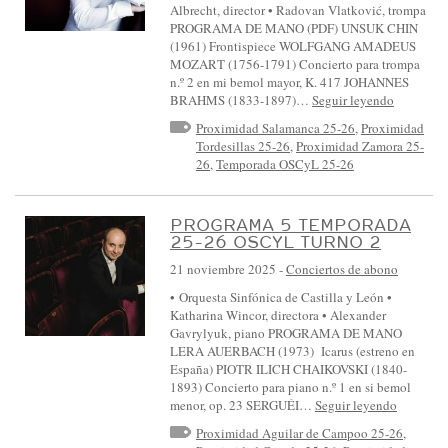
Albrecht, director • Radovan Vlatković, trompa
L
PROGRAMA DE MANO (PDF) UNSUK CHIN
A
(1961) Frontispiece WOLFGANG AMADEUS
MOZART (1756-1791) Concierto para trompa
Y
n.º 2 en mi bemol mayor, K. 417 JOHANNES
L
BRAHMS (1833-1897)…
Seguir leyendo
E
Proximidad Salamanca 25-26
,
Proximidad
Tordesillas 25-26
,
Proximidad Zamora 25-
Ó
26
,
Temporada OSCyL 25-26
N
:
PROGRAMA 5 TEMPORADA
:
25-26 OSCYL TURNO 2
E
21 noviembre 2025
-
Conciertos de abono
V
• Orquesta Sinfónica de Castilla y León •
E
Katharina Wincor, directora • Alexander
Gavrylyuk, piano PROGRAMA DE MANO
N
LERA AUERBACH (1973) Icarus (estreno en
T
España) PIOTR ILICH CHAIKOVSKI (1840-
1893) Concierto para piano n.º 1 en si bemol
O
menor, op. 23 SERGUÉI…
Seguir leyendo
S
Proximidad Aguilar de Campoo 25-26
,