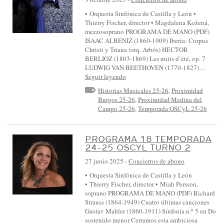
• Orquesta Sinfónica de Castilla y León •
Thierry Fischer, director • Magdalena Kožená,
mezzosoprano PROGRAMA DE MANO (PDF)
ISAAC ALBÉNIZ (1860-1909) Iberia: Corpus
Christi y Triana (orq. Arbós) HECTOR
BERLIOZ (1803-1869) Les nuits d’été, op. 7
LUDWIG VAN BEETHOVEN (1770-1827)…
Seguir leyendo
Historias Musicales 25-26
,
Proximidad
Burgos 25-26
,
Proximidad Medina del
Campo 25-26
,
Temporada OSCyL 25-26
PROGRAMA 18 TEMPORADA
24-25 OSCYL TURNO 2
27 junio 2025
-
Conciertos de abono
• Orquesta Sinfónica de Castilla y León
• Thierry Fischer, director • Miah Persson,
soprano PROGRAMA DE MANO (PDF) Richard
Strauss (1864-1949) Cuatro últimas canciones
Gustav Mahler (1860-1911) Sinfonía n.º 5 en Do
sostenido menor Cerramos esta ambiciosa