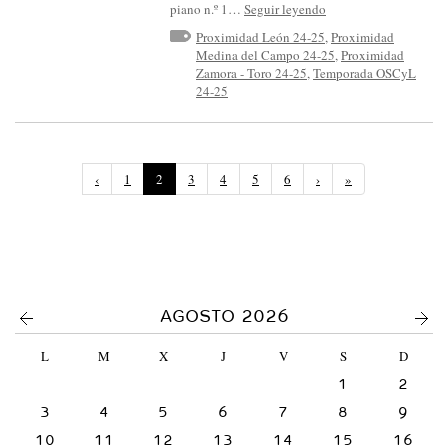
piano n.º 1…
Seguir leyendo
Proximidad León 24-25
,
Proximidad
Medina del Campo 24-25
,
Proximidad
Zamora - Toro 24-25
,
Temporada OSCyL
24-25
(
‹
1
2
3
4
5
6
›
»
P
á
g
i
n
a
a
<
>
AGOSTO 2026
c
t
L
M
X
J
V
S
D
u
a
1
2
l
3
4
5
)
6
7
8
9
10
11
12
13
14
15
16