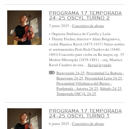
PROGRAMA 17 TEMPORADA
24-25 OSCYL TURNO 2
7 junio 2025
-
Conciertos de abono
• Orquesta Sinfónica de Castilla y León
• Thierry Fischer, director • Alina Ibragimova,
violín Maurice Ravel (1875-1937) Valses nobles
et sentimentales Piotr Ilich Chaikovski (1840-
1893) Concierto para violín en Re mayor, op. 35
Modest Músorgski (1839-1881) – orq. Maurice
Ravel Cuadros de una…
Seguir leyendo
Bienvenida 24-25
,
Proximidad La Bañeza -
Benavente 24-25
,
Proximidad León 24-25
,
Proximidad Villafranca del Bierzo -
Ponferrada - Astorga 24-25
,
Sábado 24-25
,
Temporada OSCyL 24-25
PROGRAMA 17 TEMPORADA
24-25 OSCYL TURNO 1
6 junio 2025
-
Conciertos de abono