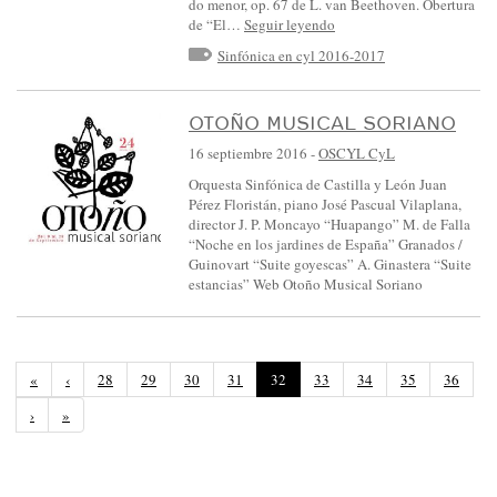
do menor, op. 67 de L. van Beethoven. Obertura
de “El…
Seguir leyendo
Sinfónica en cyl 2016-2017
OTOÑO MUSICAL SORIANO
16 septiembre 2016
-
OSCYL CyL
Orquesta Sinfónica de Castilla y León Juan
Pérez Floristán, piano José Pascual Vilaplana,
director J. P. Moncayo “Huapango” M. de Falla
“Noche en los jardines de España” Granados /
Guinovart “Suite goyescas” A. Ginastera “Suite
estancias” Web Otoño Musical Soriano
(
«
‹
28
29
30
31
32
33
34
35
36
P
›
»
á
g
i
n