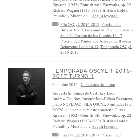
Knussen (1952) Flourish with Fireworks, op. 22
Richard Wagner (1813-1883) Tristán e Isolda:
Preludio y Muerte de…
Seguir leyendo
Fila OSCyL 2016-2017
,
Proximidad
Burgos 16-17
,
Proximidad Palencia Guardo
Saldaña Carrión de los Condes 16-17
,
Proximidad Ponferrada Astorga La Bañeza
Benavente León 16-17
,
Temporada OSCyL
2016-2017
TEMPORADA OSCYL 1 2016-
2017 TURNO 1
6 octubre 2016
-
Conciertos de abono
Orquesta Sinfónica de Castilla y León
Andrew Gourlay, director Jean-Efflam Bavouzet,
piano NOVEDAD: FILA OSCYL 3 entradas Fila
OSCyL a la venta para este concierto Oliver
Knussen (1952) Flourish with Fireworks, op. 22
Richard Wagner (1813-1883) Tristán e Isolda:
Preludio y Muerte de…
Seguir leyendo
Fila OSCyL 2016-2017
,
Proximidad