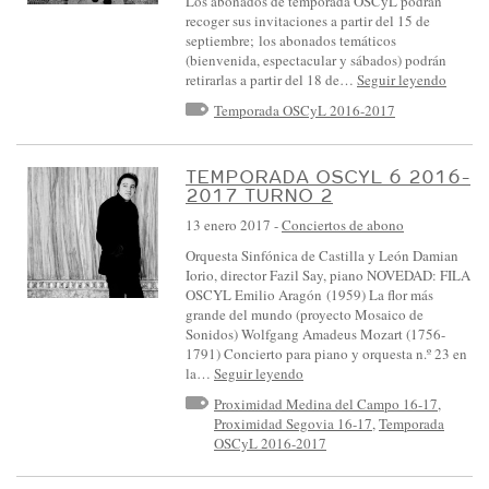
Los abonados de temporada OSCyL podrán
L
recoger sus invitaciones a partir del 15 de
septiembre; los abonados temáticos
A
(bienvenida, espectacular y sábados) podrán
Y
retirarlas a partir del 18 de…
Seguir leyendo
L
Temporada OSCyL 2016-2017
E
Ó
TEMPORADA OSCYL 6 2016-
2017 TURNO 2
N
13 enero 2017
-
Conciertos de abono
:
:
Orquesta Sinfónica de Castilla y León Damian
Iorio, director Fazil Say, piano NOVEDAD: FILA
E
OSCYL Emilio Aragón (1959) La flor más
V
grande del mundo (proyecto Mosaico de
Sonidos) Wolfgang Amadeus Mozart (1756-
E
1791) Concierto para piano y orquesta n.º 23 en
N
la…
Seguir leyendo
T
Proximidad Medina del Campo 16-17
,
Proximidad Segovia 16-17
,
Temporada
O
OSCyL 2016-2017
S