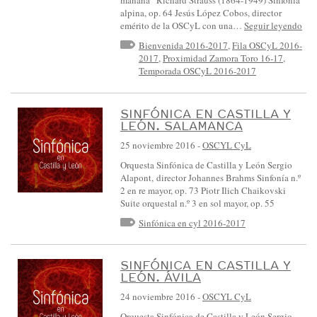
mañana” Richard Strauss (1864-1949) Sinfonía
alpina, op. 64 Jesús López Cobos, director
emérito de la OSCyL con una…
Seguir leyendo
Bienvenida 2016-2017
,
Fila OSCyL 2016-
2017
,
Proximidad Zamora Toro 16-17
,
Temporada OSCyL 2016-2017
SINFÓNICA EN CASTILLA Y
LEÓN. SALAMANCA
25 noviembre 2016
-
OSCYL CyL
Orquesta Sinfónica de Castilla y León Sergio
Alapont, director Johannes Brahms Sinfonía n.º
2 en re mayor, op. 73 Piotr Ilich Chaikovski
Suite orquestal n.º 3 en sol mayor, op. 55
Sinfónica en cyl 2016-2017
SINFÓNICA EN CASTILLA Y
LEÓN. ÁVILA
24 noviembre 2016
-
OSCYL CyL
Orquesta Sinfónica de Castilla y León Sergio