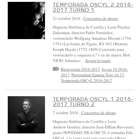
TEMPORADA OSCYL 2 2016-
2017 TURNO 1
21 octubre 2016
-
Conciertos de abono
Orquesta Sinfónica de Castilla y León Pinchas
Zukerman, director Pablo Ferrández,
violonchelo Wolfgang Amadeus Mozart (1756-
1791) Las bodas de Fígaro, KV 492 Obertura
Joseph Haydn (1732-1809) Concierto para
violonchelo y orquesta n.º 1 en do mayor, Hob.
VII B1 Johannes…
Seguir leyendo
Bienvenida 2016-2017
,
Joven 10 2016-
2017
,
Proximidad Zamora Toro 16-17
,
Temporada OSCyL 2016-2017
TEMPORADA OSCYL 1 2016-
2017 TURNO 2
7 octubre 2016
-
Conciertos de abono
Orquesta Sinfónica de Castilla y León
Andrew Gourlay, director Jean-Efflam Bavouzet,
piano NOVEDAD: FILA OSCYL 6 entradas Fila
OSCyL a la venta para este concierto Oliver