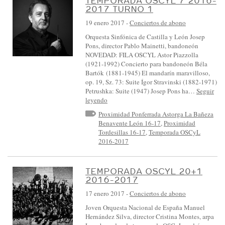
TEMPORADA OSCYL 7 2016-
S
2017 TURNO 1
I
19 enero 2017
-
Conciertos de abono
N
Orquesta Sinfónica de Castilla y León Josep
F
Pons, director Pablo Mainetti, bandoneón
NOVEDAD: FILA OSCYL Astor Piazzolla
Ó
(1921-1992) Concierto para bandoneón Béla
N
Bartók (1881-1945) El mandarín maravilloso,
op. 19, Sz. 73: Suite Ígor Stravinski (1882-1971)
I
Petrushka: Suite (1947) Josep Pons ha…
Seguir
C
leyendo
A
Proximidad Ponferrada Astorga La Bañeza
Benavente León 16-17
,
Proximidad
D
Tordesillas 16-17
,
Temporada OSCyL
E
2016-2017
C
A
TEMPORADA OSCYL 20+1
2016-2017
S
T
17 enero 2017
-
Conciertos de abono
I
Joven Orquesta Nacional de España Manuel
Hernández Silva, director Cristina Montes, arpa
L