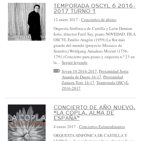
TEMPORADA OSCYL 6 2016-
2017 TURNO 1
12 enero 2017
-
Conciertos de abono
Orquesta Sinfónica de Castilla y León Damian
Iorio, director Fazil Say, piano NOVEDAD: FILA
OSCYL Emilio Aragón (1959) La flor más
grande del mundo (proyecto Mosaico de
Sonidos) Wolfgang Amadeus Mozart (1756-
1791) Concierto para piano y orquesta n.º 23 en
la…
Seguir leyendo
Joven 10 2016-2017
,
Proximidad Soria
Aranda de Duero 16-17
,
Proximidad
Zamora Toro 16-17
,
Temporada OSCyL
2016-2017
CONCIERTO DE AÑO NUEVO.
“LA COPLA, ALMA DE
ESPAÑA”
4 enero 2017
-
Conciertos Extraordinarios
ORQUESTA SINFÓNICA DE CASTILLA Y
LEÓN Fco. Javier Gutiérrez Juan, director Joana