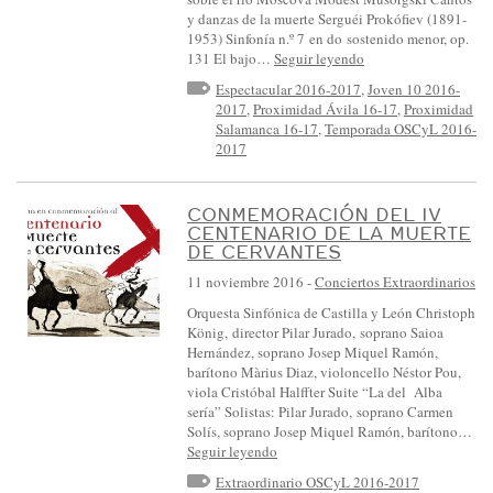
y danzas de la muerte Serguéi Prokófiev (1891-
1953) Sinfonía n.º 7 en do sostenido menor, op.
131 El bajo…
Seguir leyendo
Espectacular 2016-2017
,
Joven 10 2016-
2017
,
Proximidad Ávila 16-17
,
Proximidad
Salamanca 16-17
,
Temporada OSCyL 2016-
2017
CONMEMORACIÓN DEL IV
CENTENARIO DE LA MUERTE
DE CERVANTES
11 noviembre 2016
-
Conciertos Extraordinarios
Orquesta Sinfónica de Castilla y León Christoph
König, director Pilar Jurado, soprano Saioa
Hernández, soprano Josep Miquel Ramón,
barítono Màrius Diaz, violoncello Néstor Pou,
viola Cristóbal Halffter Suite “La del Alba
sería” Solistas: Pilar Jurado, soprano Carmen
Solís, soprano Josep Miquel Ramón, barítono…
Seguir leyendo
Extraordinario OSCyL 2016-2017