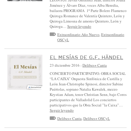
Jiménez y Álvaro Díaz, voces Alba Heredia,
bailaora PROGRAMA 1ª Parte Bolero Flamenco
Quiroga Romance de Valentía Quintero, León y
Quiroga Limosna de amores Quintero, León y
Quiroga…
Seguir leyendo
Extraordinario Año Nuevo
,
Extraordinario
OSCyL
EL MESÍAS DE G.F. HÄNDEL
23 diciembre 2016
-
Delibes+ Canta
CONCIERTO PARTICIPATIVO. OBRA SOCIAL
“LA CAIXA” Orquesta Sinfónica de Castilla y
León Jean-Christophe Spinosi, director Sabine
Puértolas, soprano Natalia Kawalek, mezzo
Krystian Adam, tenor Christian Senn, bajo Coros
participantes de Valladolid Los conciertos
participativos que la Obra Social ”la Caixa”…
Seguir leyendo
Delibes+ Canta
,
Delibes+ OSCyL