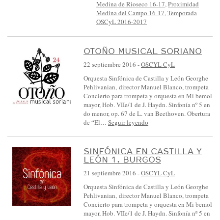
Medina de Rioseco 16-17
,
Proximidad
Medina del Campo 16-17
,
Temporada
OSCyL 2016-2017
OTOÑO MUSICAL SORIANO
22 septiembre 2016
-
OSCYL CyL
Orquesta Sinfónica de Castilla y León Georghe
Pehlivanian, director Manuel Blanco, trompeta
Concierto para trompeta y orquesta en Mi bemol
mayor, Hob. VIIe/1 de J. Haydn. Sinfonía nº 5 en
do menor, op. 67 de L. van Beethoven. Obertura
de “El…
Seguir leyendo
SINFÓNICA EN CASTILLA Y
LEÓN 1. BURGOS
21 septiembre 2016
-
OSCYL CyL
Orquesta Sinfónica de Castilla y León Georghe
Pehlivanian, director Manuel Blanco, trompeta
Concierto para trompeta y orquesta en Mi bemol
mayor, Hob. VIIe/1 de J. Haydn. Sinfonía nº 5 en