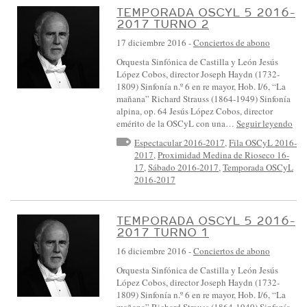
TEMPORADA OSCYL 5 2016-
2017 TURNO 2
17 diciembre 2016
-
Conciertos de abono
Orquesta Sinfónica de Castilla y León Jesús
López Cobos, director Joseph Haydn (1732-
1809) Sinfonía n.º 6 en re mayor, Hob. I/6, “La
mañana” Richard Strauss (1864-1949) Sinfonía
alpina, op. 64 Jesús López Cobos, director
emérito de la OSCyL con una…
Seguir leyendo
Espectacular 2016-2017
,
Fila OSCyL 2016-
2017
,
Proximidad Medina de Rioseco 16-
17
,
Sábado 2016-2017
,
Temporada OSCyL
2016-2017
TEMPORADA OSCYL 5 2016-
2017 TURNO 1
16 diciembre 2016
-
Conciertos de abono
Orquesta Sinfónica de Castilla y León Jesús
López Cobos, director Joseph Haydn (1732-
1809) Sinfonía n.º 6 en re mayor, Hob. I/6, “La