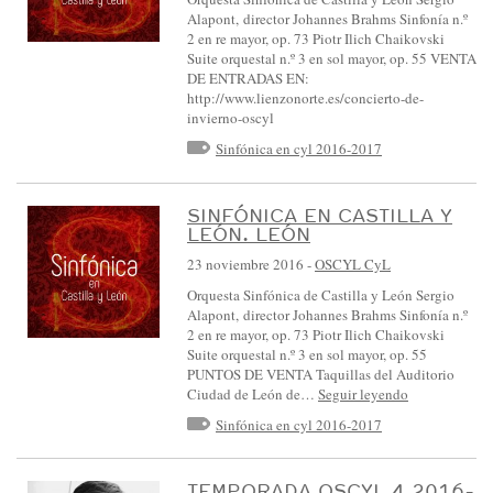
Alapont, director Johannes Brahms Sinfonía n.º
2 en re mayor, op. 73 Piotr Ilich Chaikovski
Suite orquestal n.º 3 en sol mayor, op. 55 VENTA
DE ENTRADAS EN:
http://www.lienzonorte.es/concierto-de-
invierno-oscyl
Sinfónica en cyl 2016-2017
SINFÓNICA EN CASTILLA Y
LEÓN. LEÓN
23 noviembre 2016
-
OSCYL CyL
Orquesta Sinfónica de Castilla y León Sergio
Alapont, director Johannes Brahms Sinfonía n.º
2 en re mayor, op. 73 Piotr Ilich Chaikovski
Suite orquestal n.º 3 en sol mayor, op. 55
PUNTOS DE VENTA Taquillas del Auditorio
Ciudad de León de…
Seguir leyendo
Sinfónica en cyl 2016-2017
TEMPORADA OSCYL 4 2016-