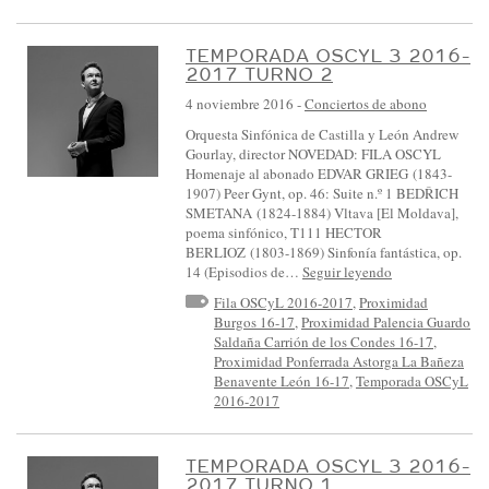
TEMPORADA OSCYL 3 2016-
2017 TURNO 2
4 noviembre 2016
-
Conciertos de abono
Orquesta Sinfónica de Castilla y León Andrew
Gourlay, director NOVEDAD: FILA OSCYL
Homenaje al abonado EDVAR GRIEG (1843-
1907) Peer Gynt, op. 46: Suite n.º 1 BEDŘICH
SMETANA (1824-1884) Vltava [El Moldava],
poema sinfónico, T111 HECTOR
BERLIOZ (1803-1869) Sinfonía fantástica, op.
14 (Episodios de…
Seguir leyendo
Fila OSCyL 2016-2017
,
Proximidad
Burgos 16-17
,
Proximidad Palencia Guardo
Saldaña Carrión de los Condes 16-17
,
Proximidad Ponferrada Astorga La Bañeza
Benavente León 16-17
,
Temporada OSCyL
2016-2017
TEMPORADA OSCYL 3 2016-
2017 TURNO 1