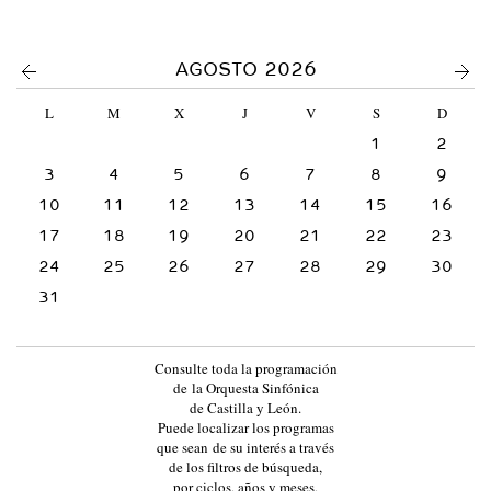
a
a
c
t
<
>
AGOSTO 2026
u
a
L
M
X
J
V
S
D
l
)
1
2
3
4
5
6
7
8
9
10
11
12
13
14
15
16
17
18
19
20
21
22
23
24
25
26
27
28
29
30
31
Consulte toda la programación
de la Orquesta Sinfónica
de Castilla y León.
Puede localizar los programas
que sean de su interés a través
de los filtros de búsqueda,
por ciclos, años y meses,