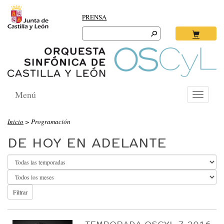
PRENSA
Search
for:
Ok
Menú
Toggle
navigati
O
Inicio
> Programación
R
DE HOY EN ADELANTE
Q
U
E
S
Filtrar
T
A