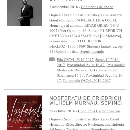
3 noviembre 2016
-
Conciertos de abono
Orquesta Sinfónica de Castilla y León Andrew
Gourlay, director NOVEDAD: FILA OSCYL
Homenaje al abonado EDVAR GRIEG (1843-
1907) Peer Gynt, op. 46: Suite n.º 1 BEDŘICH
SMETANA (1824-1884) Vltava [El Moldava],
poema sinfónico, T111 HECTOR
BERLIOZ (1803-1869) Sinfonía fantástica, op.
14 (Episodios de…
Seguir leyendo
Fila OSCyL 2016-2017
,
Joven 10 2016-
2017
,
Proximidad Ávila 16-17
,
Proximidad
Medina de Rioseco 16-17
,
Proximidad
Salamanca 16-17
,
Proximidad Segovia 16-
17
,
Temporada OSCyL 2016-2017
NOSFERATU DE FRIEDRICH
WILHELM MURNAU. SEMINCI
28 octubre 2016
-
Conciertos Extraordinarios
Orquesta Sinfónica de Castilla y León David
Hernando Rico, director Nosferatu, una sinfonía
del horror (Nosferatu, eine Symphonie des