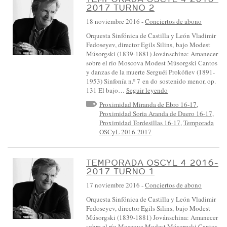
2017 TURNO 2
18 noviembre 2016
-
Conciertos de abono
Orquesta Sinfónica de Castilla y León Vladimir
Fedoseyev, director Egils Silins, bajo Modest
Músorgski (1839-1881) Jovánschina: Amanecer
sobre el río Moscova Modest Músorgski Cantos
y danzas de la muerte Serguéi Prokófiev (1891-
1953) Sinfonía n.º 7 en do sostenido menor, op.
131 El bajo…
Seguir leyendo
Proximidad Miranda de Ebro 16-17
,
Proximidad Soria Aranda de Duero 16-17
,
Proximidad Tordesillas 16-17
,
Temporada
OSCyL 2016-2017
TEMPORADA OSCYL 4 2016-
2017 TURNO 1
17 noviembre 2016
-
Conciertos de abono
Orquesta Sinfónica de Castilla y León Vladimir
Fedoseyev, director Egils Silins, bajo Modest
Músorgski (1839-1881) Jovánschina: Amanecer
sobre el río Moscova Modest Músorgski Cantos