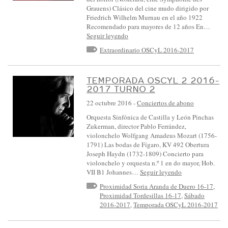
Grauens) Clásico del cine mudo dirigido por
Friedrich Wilhelm Murnau en el año 1922
Recomendado para mayores de 12 años En…
Seguir leyendo
Extraordinario OSCyL 2016-2017
TEMPORADA OSCYL 2 2016-
2017 TURNO 2
22 octubre 2016
-
Conciertos de abono
Orquesta Sinfónica de Castilla y León Pinchas
Zukerman, director Pablo Ferrández,
violonchelo Wolfgang Amadeus Mozart (1756-
1791) Las bodas de Fígaro, KV 492 Obertura
Joseph Haydn (1732-1809) Concierto para
violonchelo y orquesta n.º 1 en do mayor, Hob.
VII B1 Johannes…
Seguir leyendo
Proximidad Soria Aranda de Duero 16-17
,
Proximidad Tordesillas 16-17
,
Sábado
2016-2017
,
Temporada OSCyL 2016-2017